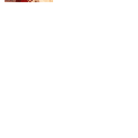
カテゴリー
インコと生活
インコのエサ＆グッズおすすめ
インコの病気と長生き術
小鳥の病院に行く！
未分類
発情と肥満