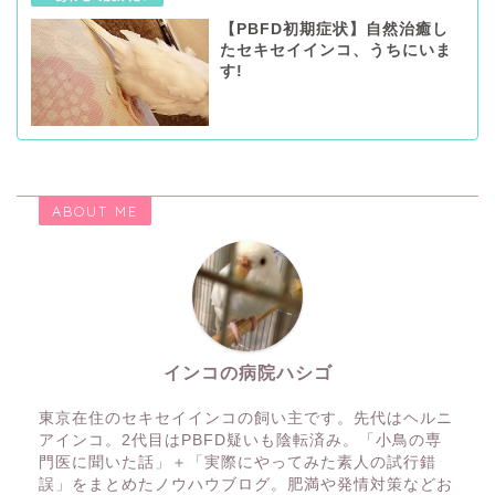
【PBFD初期症状】自然治癒し
たセキセイインコ、うちにいま
す!
ABOUT ME
インコの病院ハシゴ
東京在住のセキセイインコの飼い主です。先代はヘルニ
アインコ。2代目はPBFD疑いも陰転済み。「小鳥の専
門医に聞いた話」＋「実際にやってみた素人の試行錯
誤」をまとめたノウハウブログ。肥満や発情対策などお