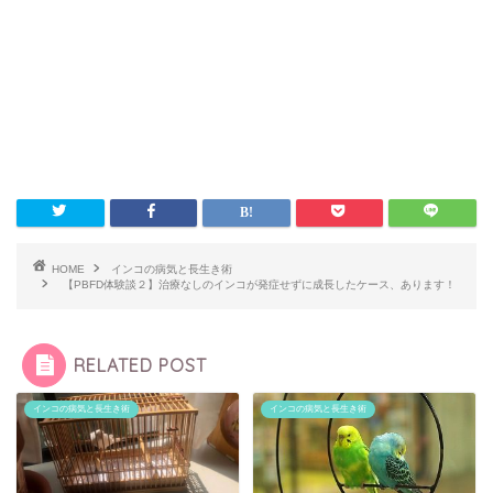
HOME
インコの病気と長生き術
【PBFD体験談２】治療なしのインコが発症せずに成長したケース、あります！
RELATED POST
インコの病気と長生き術
インコの病気と長生き術